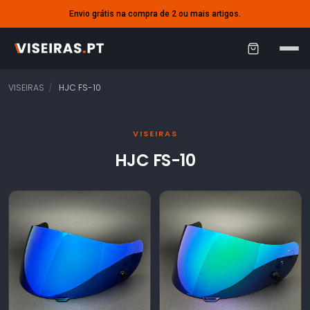
Envio grátis na compra de 2 ou mais artigos.
C
a
VISEIRAS
HJC FS-10
r
r
VISEIRAS
i
HJC FS-10
n
h
o