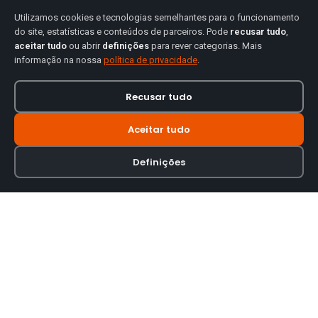
Utilizamos cookies e tecnologias semelhantes para o funcionamento
do site, estatísticas e conteúdos de parceiros. Pode
recusar tudo
,
aceitar tudo
ou abrir
definições
para rever categorias. Mais
informação na nossa
política de privacidade
.
Recusar tudo
Aceitar tudo
Definições
Loja online especializada em viseiras para capacetes de motas.