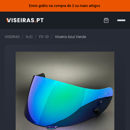
Envio grátis na compra de 2 ou mais artigos.
C
a
VISEIRAS
HJC
FS-10
Viseira Azul Verde
r
r
i
n
h
o