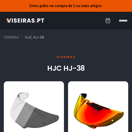
Envio grátis na compra de 2 ou mais artigos.
C
a
VISEIRAS
HJC HJ-38
r
r
VISEIRAS
i
HJC HJ-38
n
h
o