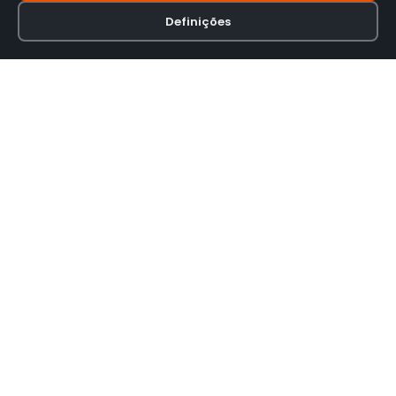
Definições
Loja online especializada em viseiras para capacetes de motas.
INFORMAÇÃO
Termos e Condições
Política de Privacidade
Política de Envio