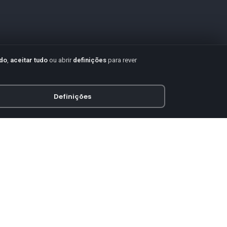
udo
,
aceitar tudo
ou abrir
definições
para rever
Definições
PAGAMENTO