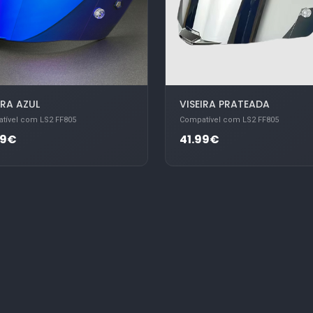
IRA AZUL
VISEIRA PRATEADA
tível com LS2 FF805
Compatível com LS2 FF805
99€
41.99€