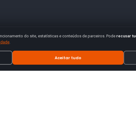
ncionamento do site, estatísticas e conteúdos de parceiros. Pode
recusar t
cidade
.
Aceitar tudo
INFORMAÇÃO
tes de motas.
Termos e Condições
Política de Privacidade