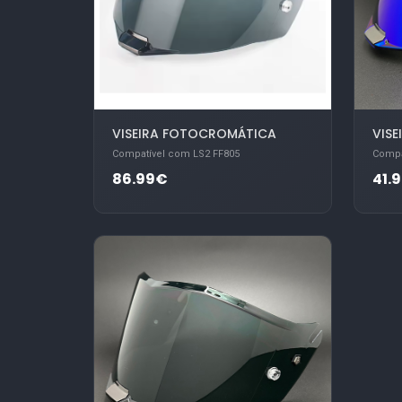
VISEIRA FOTOCROMÁTICA
VISE
Compatível com LS2 FF805
Compa
86.99€
41.