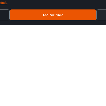
cidade
.
Aceitar tudo
INFORMAÇÃO
tes de motas.
Termos e Condições
Política de Privacidade
Política de Envio
Trocas e Devoluções
Livro de Reclamações