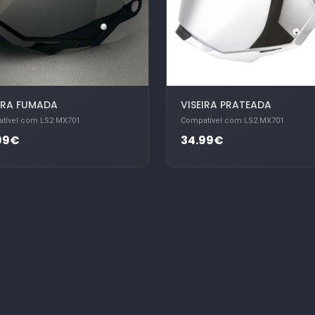
IRA FUMADA
VISEIRA PRATEADA
tível com LS2 MX701
Compatível com LS2 MX701
99€
34.99€