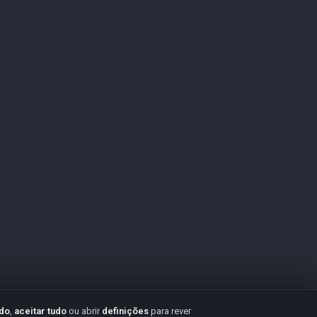
udo
,
aceitar tudo
ou abrir
definições
para rever