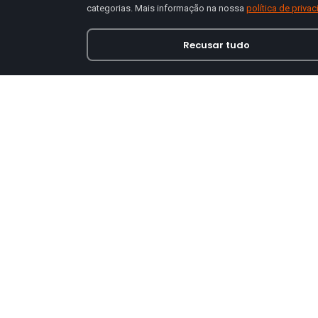
categorias. Mais informação na nossa
política de priva
Recusar tudo
Loja online especializada em viseiras para capace