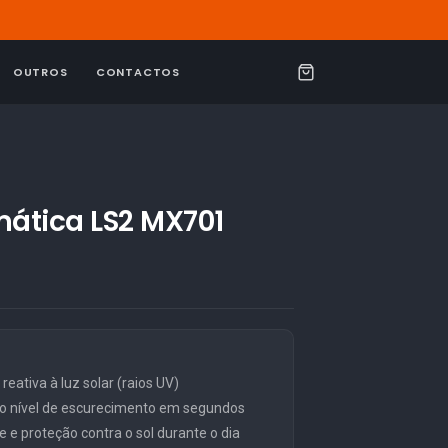
OUTROS
CONTACTOS
C
a
r
r
i
mática LS2 MX701
n
h
o
eativa à luz solar (raios UV)
o nível de escurecimento em segundos
e e proteção contra o sol durante o dia