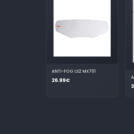
ANTI-FOG LS2 MX701
A
26.99€
3