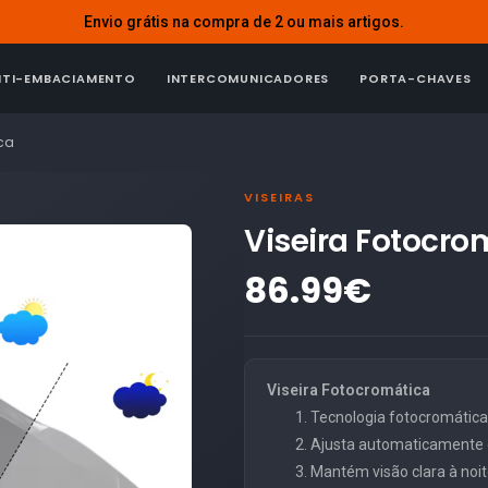
Envio grátis na compra de 2 ou mais artigos.
NTI-EMBACIAMENTO
INTERCOMUNICADORES
PORTA-CHAVES
ica
VISEIRAS
Viseira Fotocro
86.99€
Viseira Fotocromática
Tecnologia fotocromática r
Ajusta automaticamente 
Mantém visão clara à noit