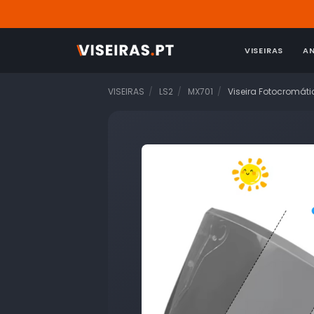
VISEIRAS
A
VISEIRAS
LS2
MX701
Viseira Fotocromát