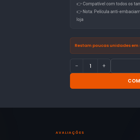
👉 Compatível com todos os ta
👉 Nota: Película anti-embacia
loja
Restam poucas unidades em 
−
+
COM
AVALIAÇÕES