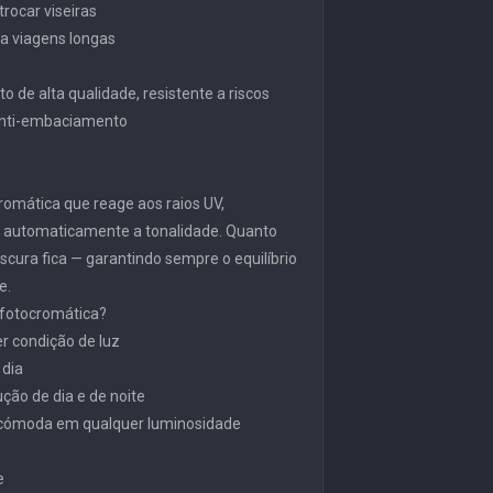
trocar viseiras
ara viagens longas
o de alta qualidade, resistente a riscos
 anti-embaciamento
ocromática que reage aos raios UV,
o automaticamente a tonalidade. Quanto
scura fica — garantindo sempre o equilíbrio
e.
 fotocromática?
r condição de luz
 dia
ção de dia e de noite
cómoda em qualquer luminosidade
e