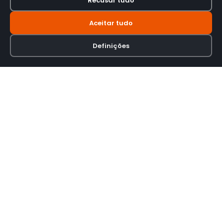
Recusar tudo
Aceitar tudo
Definições
Loja online especializada em viseiras para capacetes de motas.
INFORMAÇÃO
Termos e Condições
Política de Privacidade