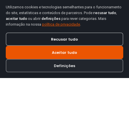
Utilizamos cookies e tecnologias semelhantes para o funcionamento
do site, estatísticas e conteúdos de parceiros. Pode
recusar tudo
,
aceitar tudo
ou abrir
definições
para rever categorias. Mais
informação na nossa
política de privacidade
.
Recusar tudo
Aceitar tudo
Definições
Loja online especializada em viseiras para capacetes de motas.