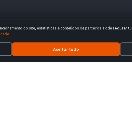
ncionamento do site, estatísticas e conteúdos de parceiros. Pode
recusar t
cidade
.
Aceitar tudo
INFORMAÇÃO
tes de motas.
Termos e Condições
Política de Privacidade
Política de Envio