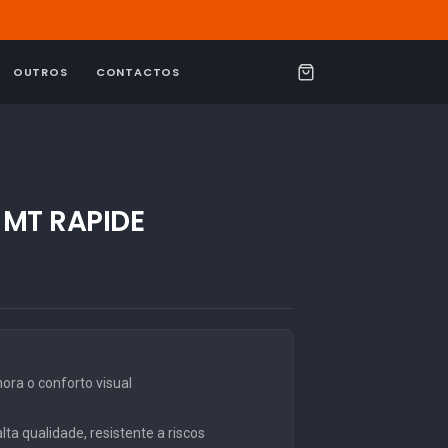
OUTROS
CONTACTOS
C
a
r
r
i
 MT RAPIDE
n
h
o
ra o conforto visual
ta qualidade, resistente a riscos