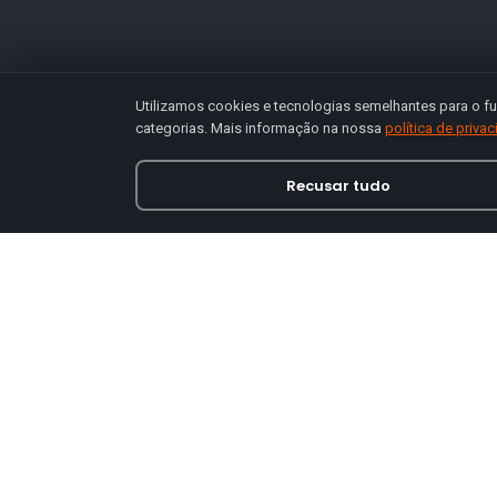
Utilizamos cookies e tecnologias semelhantes para o fu
categorias. Mais informação na nossa
política de priva
Recusar tudo
Loja online especializada em viseiras para capace