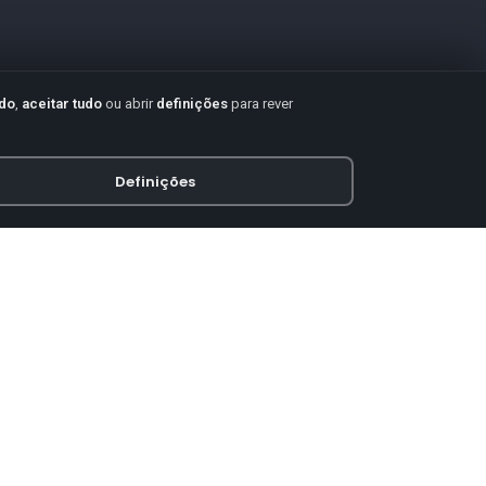
udo
,
aceitar tudo
ou abrir
definições
para rever
Definições
PAGAMENTO