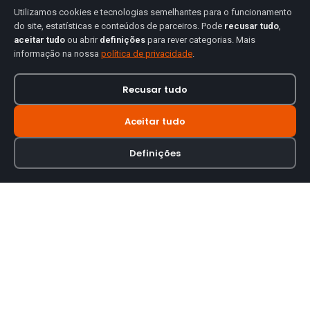
Utilizamos cookies e tecnologias semelhantes para o funcionamento
do site, estatísticas e conteúdos de parceiros. Pode
recusar tudo
,
aceitar tudo
ou abrir
definições
para rever categorias. Mais
informação na nossa
política de privacidade
.
Recusar tudo
Aceitar tudo
Definições
Loja online especializada em viseiras para capacetes de motas.