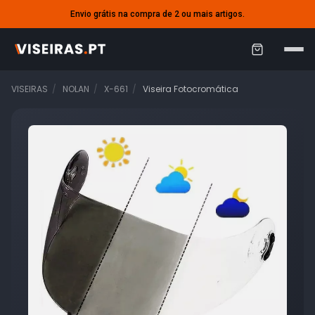
Envio grátis na compra de 2 ou mais artigos.
C
a
VISEIRAS
NOLAN
X-661
Viseira Fotocromática
r
r
i
n
h
o