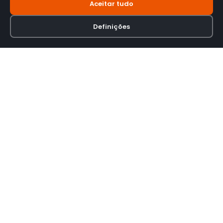
Aceitar tudo
Definições
Loja online especializada em viseiras para capacetes de motas.
INFORMAÇÃO
Termos e Condições
Política de Privacidade