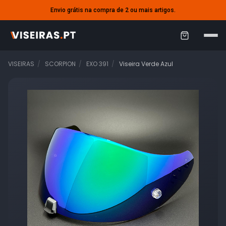
Envio grátis na compra de 2 ou mais artigos.
C
a
VISEIRAS
SCORPION
EXO 391
Viseira Verde Azul
r
r
i
n
h
o