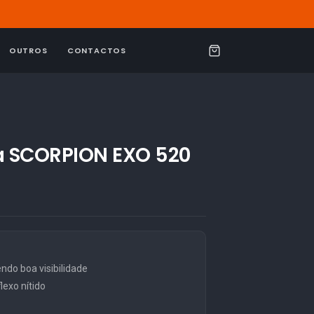
OUTROS
CONTACTOS
C
a
r
r
i
da SCORPION EXO 520
n
h
o
o boa visibilidade
exo nítido