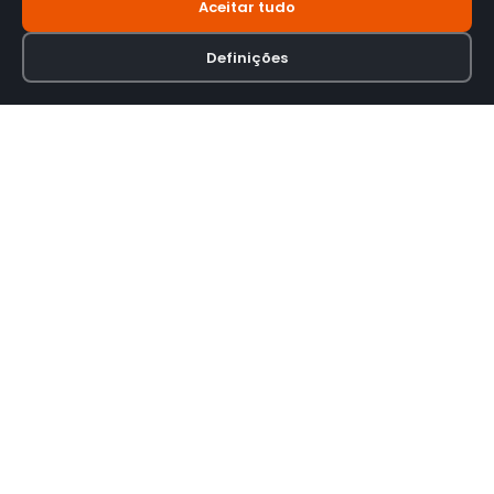
Aceitar tudo
Definições
Loja online especializada em viseiras para capacetes de motas.
INFORMAÇÃO
Termos e Condições
Política de Privacidade
Política de Envio