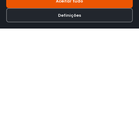
Aceitar tudo
Definições
Loja online especializada em viseiras para capacetes de motas.
INFORMAÇÃO
Termos e Condições
Política de Privacidade
Política de Envio