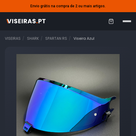
Envio grátis na compra de 2 ou mais artigos.
C
a
VISEIRAS
SHARK
SPARTAN RS
Viseira Azul
r
r
i
n
h
o