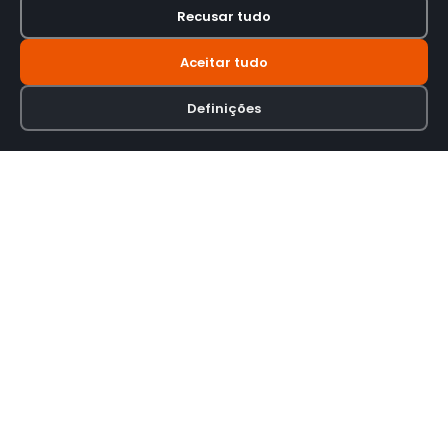
Recusar tudo
Aceitar tudo
Definições
Loja online especializada em viseiras para capacetes de motas.
INFORMAÇÃO
Termos e Condições