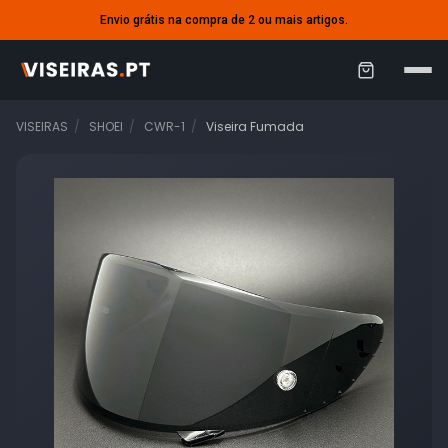
Envio grátis na compra de 2 ou mais artigos.
C
a
VISEIRAS
SHOEI
CWR-1
Viseira Fumada
r
r
i
n
h
o