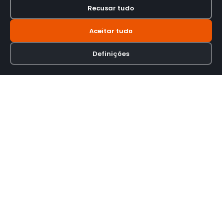
Recusar tudo
Aceitar tudo
Definições
Loja online especializada em viseiras para capacetes de motas.
INFORMAÇÃO
Termos e Condições