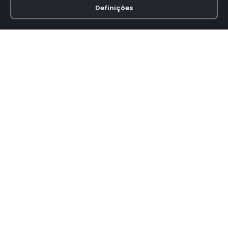
Definições
Loja online especializada em viseiras para capacetes de motas.
INFORMAÇÃO
Termos e Condições
Política de Privacidade
Política de Envio