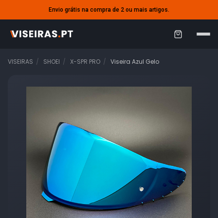
Envio grátis na compra de 2 ou mais artigos.
C
a
VISEIRAS
SHOEI
X-SPR PRO
Viseira Azul Gelo
r
r
i
n
h
o