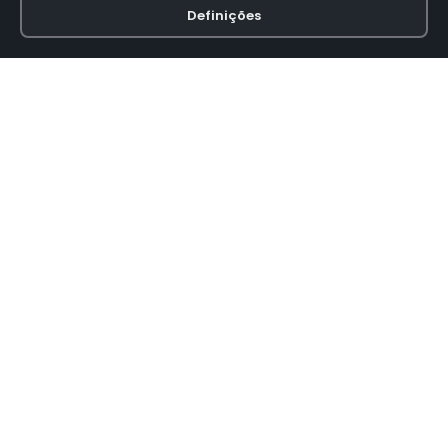
Definições
Loja online especializada em viseiras para capacetes de motas.
INFORMAÇÃO
Termos e Condições
Política de Privacidade
Política de Envio