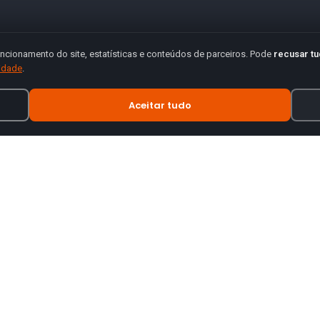
ncionamento do site, estatísticas e conteúdos de parceiros. Pode
recusar t
cidade
.
Aceitar tudo
INFORMAÇÃO
tes de motas.
Termos e Condições
Política de Privacidade
Política de Envio