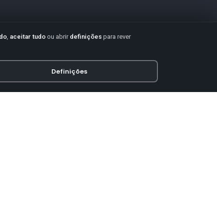
udo
,
aceitar tudo
ou abrir
definições
para rever
Definições
PAGAMENTO