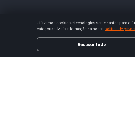
Utilizamos cookies e tecnologias semelhantes para o fu
categorias. Mais informação na nossa
política de priva
Recusar tudo
Loja online especializada em viseiras para capace