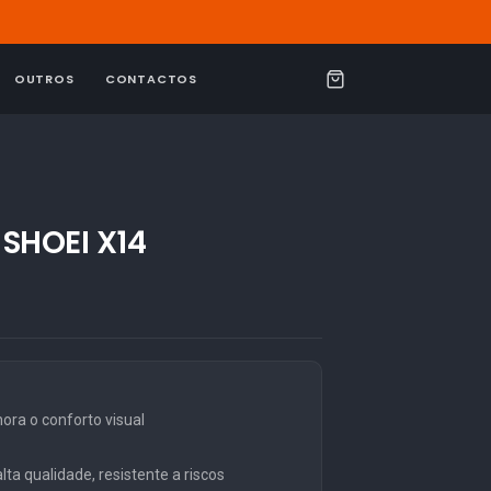
OUTROS
CONTACTOS
C
a
r
r
i
SHOEI X14
n
h
o
ra o conforto visual
ta qualidade, resistente a riscos