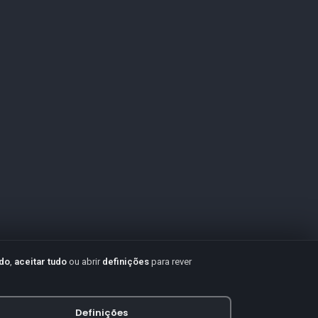
udo
,
aceitar tudo
ou abrir
definições
para rever
Definições