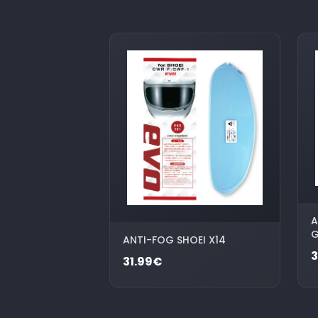
A
G
ANTI-FOG SHOEI X14
3
31.99€