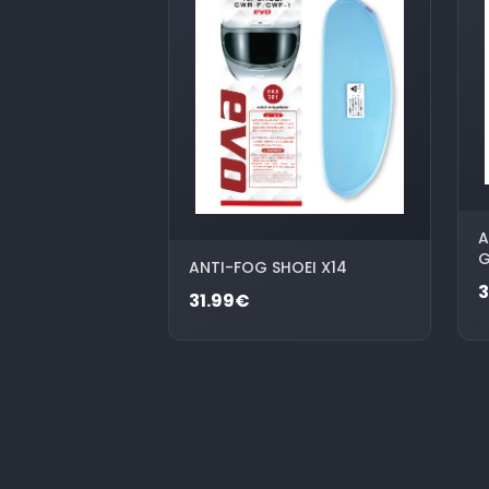
A
G
ANTI-FOG SHOEI X14
3
31.99€