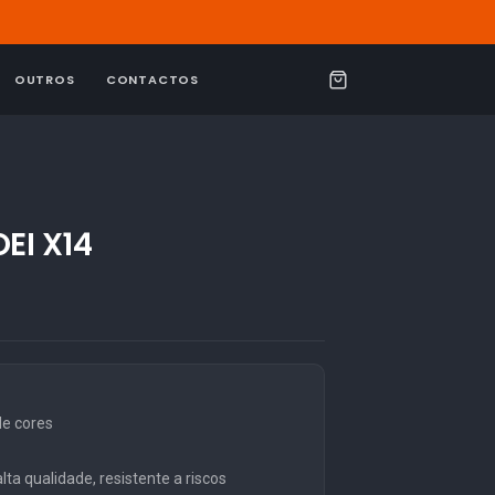
OUTROS
CONTACTOS
C
a
r
r
i
EI X14
n
h
o
e cores
ta qualidade, resistente a riscos