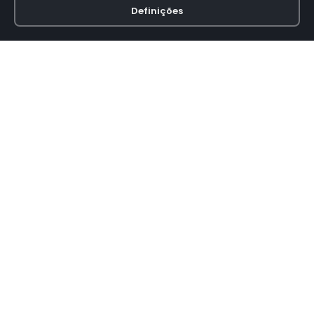
Definições
Loja online especializada em viseiras para capacetes de motas.
INFORMAÇÃO
Termos e Condições
Política de Privacidade
Política de Envio