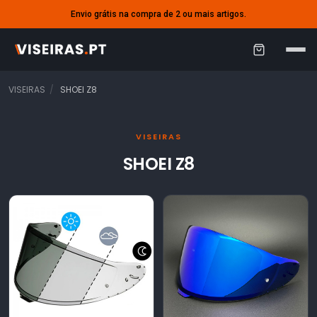
Envio grátis na compra de 2 ou mais artigos.
C
a
VISEIRAS
SHOEI Z8
r
r
VISEIRAS
i
SHOEI Z8
n
h
o