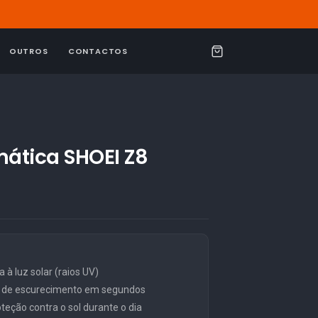
OUTROS
CONTACTOS
C
a
r
r
i
mática SHOEI Z8
n
h
o
 à luz solar (raios UV)
l de escurecimento em segundos
teção contra o sol durante o dia