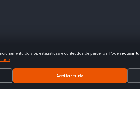
ncionamento do site, estatísticas e conteúdos de parceiros. Pode
recusar t
cidade
.
Aceitar tudo
INFORMAÇÃO
tes de motas.
Termos e Condições