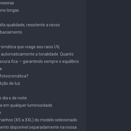
viseiras
gens longas
ta qualidade, resistente a riscos
embaciamento
ocromática que reage aos raios UV,
o automaticamente a tonalidade. Quanto
scura fica — garantindo sempre o equilíbrio
e.
 fotocromática?
ição de luz
 dia e de noite
a em qualquer luminosidade
e
manhos (XS a XXL) do modelo selecionado
mento disponível separadamente na nossa