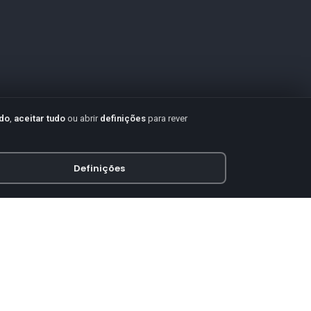
udo
,
aceitar tudo
ou abrir
definições
para rever
Definições
PAGAMENTO