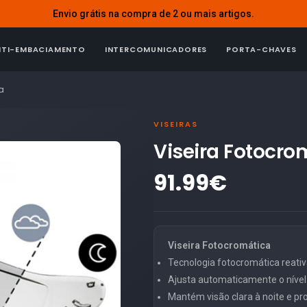
Envio grátis na compra de 2 ou mais artigos.
NTI-EMBACIAMENTO
INTERCOMUNICADORES
PORTA-CHAVES
a
VISEIRAS
Viseira Fotocro
91.99€
Viseira Fotocromática
Tecnologia fotocromática reativa
Ajusta automaticamente o níve
Mantém visão clara à noite e pro