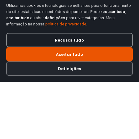
Utilizamos cookies e tecnologias semelhantes para o funcionamento
do site, estatísticas e conteúdos de parceiros. Pode
recusar tudo
,
aceitar tudo
ou abrir
definições
para rever categorias. Mais
informação na nossa
política de privacidade
.
Recusar tudo
Aceitar tudo
Definições
Loja online especializada em viseiras para capacetes de motas.