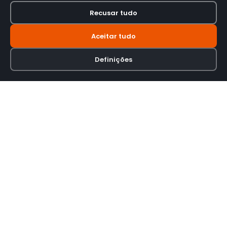
Recusar tudo
Aceitar tudo
Definições
Loja online especializada em viseiras para capacetes de motas.
INFORMAÇÃO
Termos e Condições