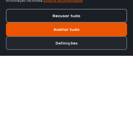
informação na nossa
política de privacidade
.
Recusar tudo
Aceitar tudo
Definições
Loja online especializada em viseiras para capacetes de motas.
INFORMAÇÃO