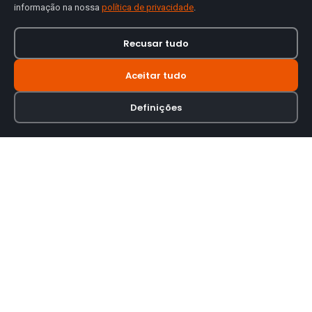
informação na nossa
política de privacidade
.
Recusar tudo
Aceitar tudo
Definições
Loja online especializada em viseiras para capacetes de motas.
INFORMAÇÃO