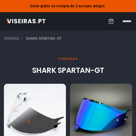
Envio grátis na compra de 2 ou mais artigos.
C
a
VISEIRAS
SHARK SPARTAN-GT
r
r
VISEIRAS
i
SHARK SPARTAN-GT
n
h
o